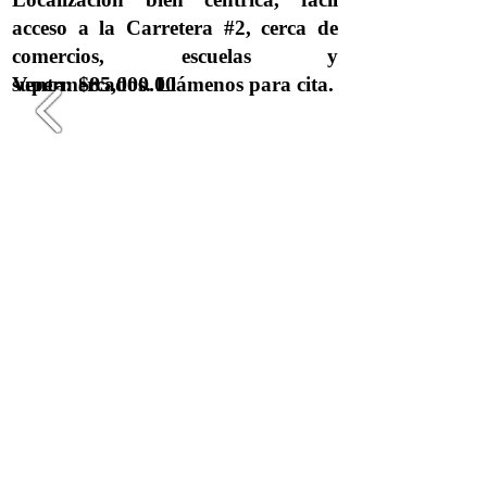
acceso a la Carretera #2, cerca de
comercios, escuelas y
Venta: $85,000.00
supermercados. Llámenos para cita.