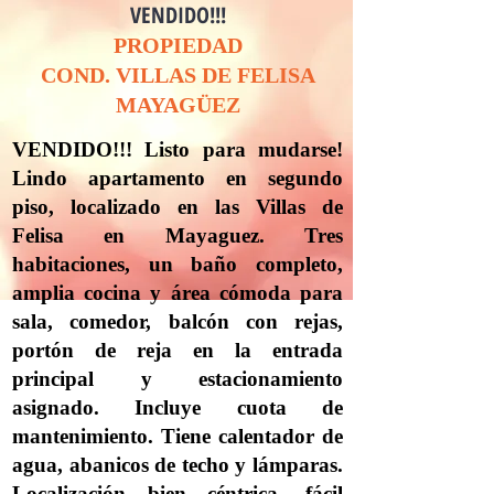
VENDIDO!!!
PROPIEDAD
COND. VILLAS DE FELISA
MAYAGÜEZ
VENDIDO!!! Listo para mudarse!
Lindo apartamento en segundo
piso, localizado en las Villas de
Felisa en Mayaguez. Tres
habitaciones, un baño completo,
amplia cocina y área cómoda para
sala, comedor, balcón con rejas,
portón de reja en la entrada
principal y estacionamiento
asignado. Incluye cuota de
mantenimiento. Tiene calentador de
agua, abanicos de techo y lámparas.
Localización bien céntrica, fácil