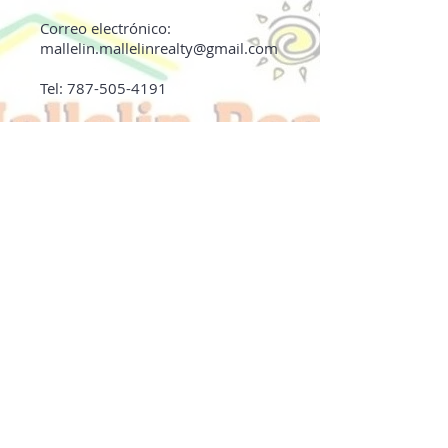
Correo electrónico:
mallelin.mallelinrealty@gmail.com
Tel:
787-505-4191
Contact us:
Phone numbers:
787-505-4191
Emails:
service.mallelinrealty@gmail.com
sales.mallelinrealty@gmail.com
Postal Address:
PO Box 3655