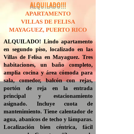
ALQUILADO!!!
APARTAMENTO
VILLAS DE FELISA
MAYAGUEZ, PUERTO RICO
ALQUILADO! Lindo apartamento
en segundo piso, localizado en las
Villas de Felisa en Mayaguez. Tres
habitaciones, un baño completo,
amplia cocina y área cómoda para
sala, comedor, balcón con rejas,
portón de reja en la entrada
principal y estacionamiento
asignado. Incluye cuota de
mantenimiento. Tiene calentador de
agua, abanicos de techo y lámparas.
Localización bien céntrica, fácil