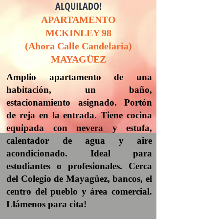
ALQUILADO!
APARTAMENTO
MCKINLEY 98
(Ahora Calle Candelaria)
MAYAGÜEZ
Amplio apartamento de una
habitación, un baño,
estacionamiento asignado. Portón
de reja en la entrada. Tiene cocina
equipada con nevera y estufa,
calentador de agua y aire
acondicionado. Ideal para
estudiantes o profesionales. Cerca
del Colegio de Mayagüez, bancos, el
centro del pueblo y área comercial.
Llámenos para cita!